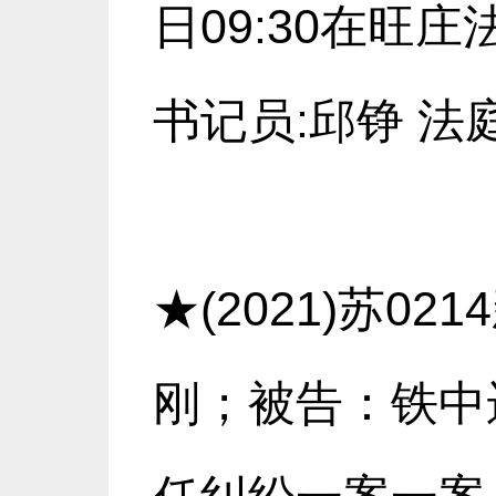
日09:30在旺
书记员:邱铮 法庭
★(2021)苏0
刚；被告：铁中