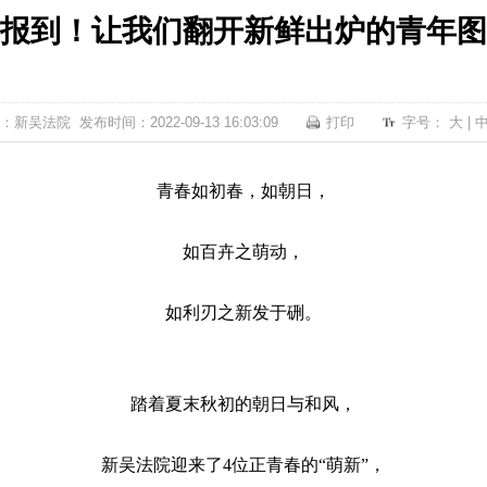
报到！让我们翻开新鲜出炉的青年图
：新吴法院 发布时间：2022-09-13 16:03:09
打印
字号：
大
|
青春如初春，如朝日，
如百卉之萌动，
如利刃之新发于硎。
踏着夏末秋初的朝日与和风，
新吴法院迎来了
4位正青春的“萌新”，