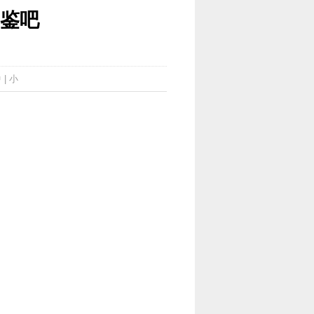
鉴吧
中
|
小