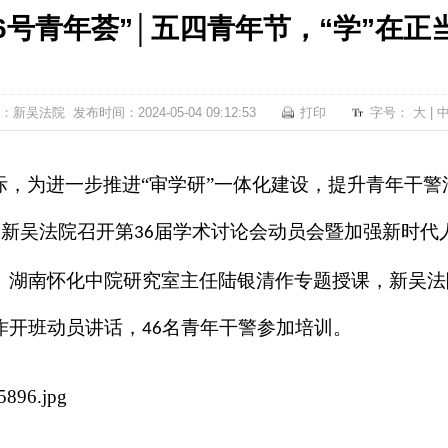
16号青年荟”│五四青年节，“学”在正
：新吴法院 发布时间：2024-05-04 09:12:53
打印
字号：
大
|
际，为进一步推进
“审学研”一体化建设，提升青年干
，新吴法院召开第
届学术讨论会动员会暨加强新时代
36
、湖南怀化中院研究室主任陆银清作专题授课，新吴法
作开班动员讲话，
名青年干警参加培训。
46