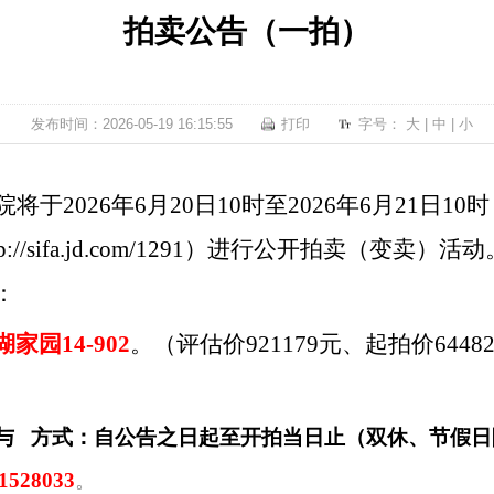
拍卖公告（一拍）
发布时间：2026-05-19 16:15:55
打印
字号：
大
|
中
|
小
于2026年6月20日10时至2026年6月21日
p://sifa.jd.com/1291
）进行公开拍卖（变卖）活动
：
家园14-902
。（评估价921179元、起拍价6448
与
方式：自公告之日起至开拍当日止（双休、节假日
28033
。