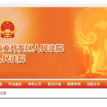
道
司法服务
审务公开
普法天地
探索争鸣
法院文化
卖公告