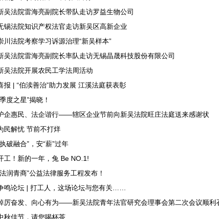
新吴法院雷海亮副院长带队走访罗益生物公司
无锡法院知识产权法官走访新吴区高新企业
崇川法院考察学习诉源治理“新吴样本”
新吴法院雷海亮副院长率队走访无锡晶晟科技股份有限公司
新吴法院开展农民工学法周活动
喜报 | “伯渎善治”助力发展 江溪法庭获表彰
“季度之星”揭晓！
护企惠民、法企谐行——辖区企业节前向新吴法院旺庄法庭送来感谢状
为民解忧 节前不打烊
“执破融合”，安“薪”过年
开工！新的一年，兔 Be NO.1!
“法润青商”公益法律服务工程发布！
争鸣论坛 | 打工人，这场论坛与您有关……
踔厉奋发、向心有为——新吴法院青年法官研究会理事会第二次会议顺利
中秋佳节，请您喝杯茶