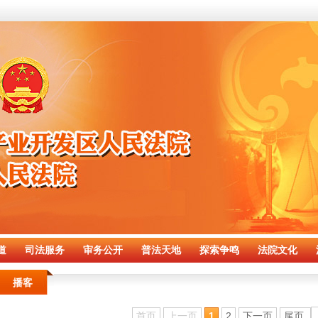
道
司法服务
审务公开
普法天地
探索争鸣
法院文化
播客
首页
上一页
1
2
下一页
尾页