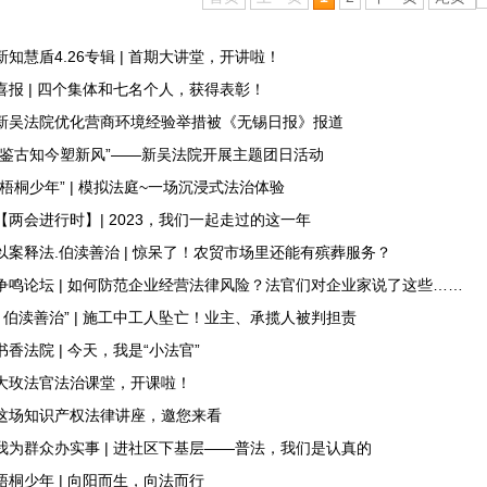
新知慧盾4.26专辑 | 首期大讲堂，开讲啦！
喜报 | 四个集体和七名个人，获得表彰！
新吴法院优化营商环境经验举措被《无锡日报》报道
“鉴古知今塑新风”——新吴法院开展主题团日活动
“梧桐少年” | 模拟法庭~一场沉浸式法治体验
【两会进行时】| 2023，我们一起走过的这一年
以案释法.伯渎善治 | 惊呆了！农贸市场里还能有殡葬服务？
争鸣论坛 | 如何防范企业经营法律风险？法官们对企业家说了这些……
“ 伯渎善治” | 施工中工人坠亡！业主、承揽人被判担责
书香法院 | 今天，我是“小法官”
大玫法官法治课堂，开课啦！
这场知识产权法律讲座，邀您来看
我为群众办实事 | 进社区下基层——普法，我们是认真的
梧桐少年 | 向阳而生，向法而行