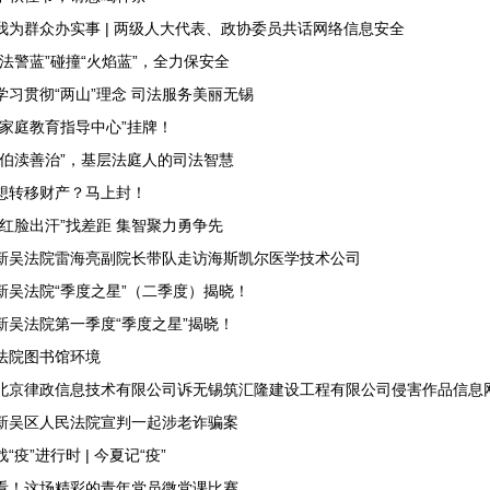
我为群众办实事 | 两级人大代表、政协委员共话网络信息安全
“法警蓝”碰撞“火焰蓝”，全力保安全
学习贯彻“两山”理念 司法服务美丽无锡
“家庭教育指导中心”挂牌！
“伯渎善治”，基层法庭人的司法智慧
想转移财产？马上封！
“红脸出汗”找差距 集智聚力勇争先
新吴法院雷海亮副院长带队走访海斯凯尔医学技术公司
新吴法院“季度之星”（二季度）揭晓！
新吴法院第一季度“季度之星”揭晓！
法院图书馆环境
北京律政信息技术有限公司诉无锡筑汇隆建设工程有限公司侵害作品信息
新吴区人民法院宣判一起涉老诈骗案
战“疫”进行时 | 今夏记“疫”
看！这场精彩的青年党员微党课比赛